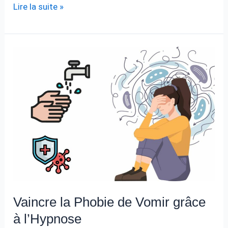
Maitriser
Lire la suite »
la
douleur
par
l’hypnose
et
la
sophrologie
Vaincre la Phobie de Vomir grâce
à l’Hypnose