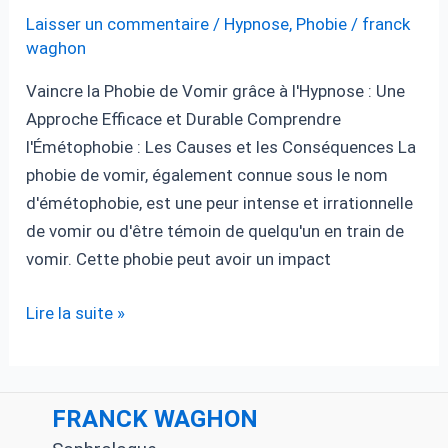
Laisser un commentaire
/
Hypnose
,
Phobie
/
franck
waghon
Vaincre la Phobie de Vomir grâce à l'Hypnose : Une
Approche Efficace et Durable Comprendre
l'Émétophobie : Les Causes et les Conséquences La
phobie de vomir, également connue sous le nom
d'émétophobie, est une peur intense et irrationnelle
de vomir ou d'être témoin de quelqu'un en train de
vomir. Cette phobie peut avoir un impact
Vaincre
Lire la suite »
la
Phobie
de
FRANCK WAGHON
Vomir