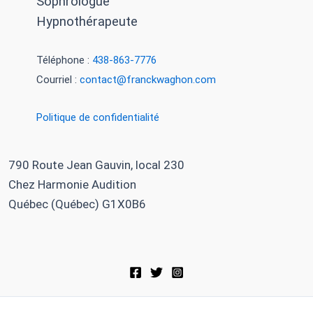
Sophrologue
grâce
Hypnothérapeute
à
l’Hypnose
Téléphone :
438-863-7776
Courriel :
contact@franckwaghon.com
Politique de confidentialité
790 Route Jean Gauvin, local 230
Chez Harmonie Audition
Québec (Québec) G1X0B6