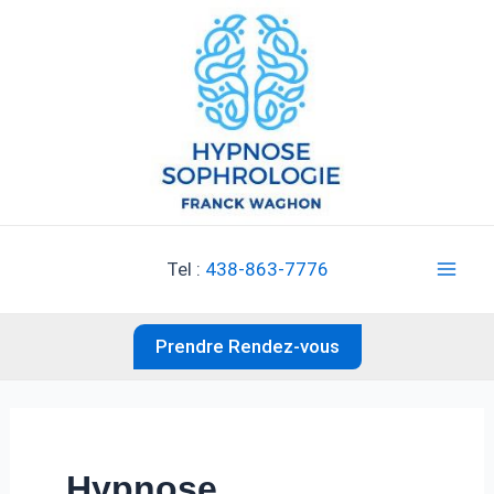
Aller
au
contenu
Tel :
438-863-7776
Mai
Men
Prendre Rendez-vous
Hypnose